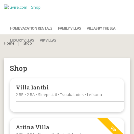
HOME VACATION RENTALS
FAMILY VILLAS
VILLAS BY THE SEA
LUXURY VILLAS
VIP VILLAS
Home
Shop
Shop
Villa Ianthi
2 BR • 2 BA • Sleeps 4-6 • Tsoukalades • Lefkada
Artina Villa
VIP